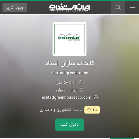
ورود
کاربر
گلخانه سازان اشتاد
eshtad greenhouse
۱۱ تا ۵۰ نفر
تهران - تهران
eshtadgreenhousesco.com
دسته:
کشاورزی و دامداری
۱.۰
دنبال کنید