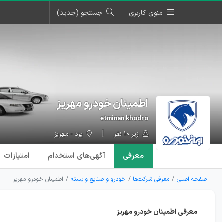
منوی کاربری
جستجو (جدید)
اطمینان خودرو مهریز
etminan khodro
زیر ۱۰ نفر
یزد - مهریز
معرفی
آگهی‌ها
ی استخدام
امتیازات
صفحه اصلی
معرفی شرکت‌ها
خودرو و صنایع وابسته
اطمینان خودرو مهریز
معرفی اطمینان خودرو مهریز