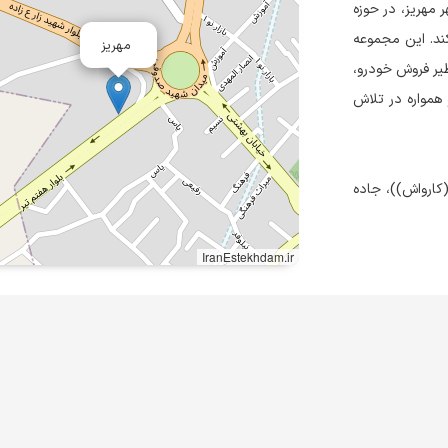
 مهریز، در حوزه
د. این مجموعه
مهریز
ظیر فروش خودرو،
همواره در تلاش
کارواش))، جاده
IranEstekhdam.ir