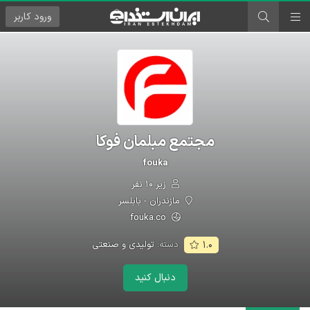
ورود
کاربر
مجتمع مبلمان فوکا
fouka
زیر ۱۰ نفر
مازندران - بابلسر
fouka.co
دسته:
تولیدی و صنعتی
۱.۰
دنبال کنید