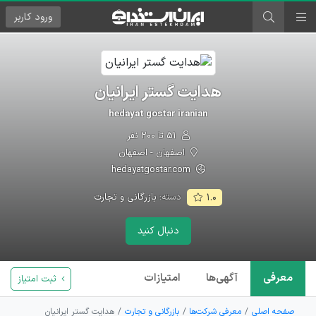
ورود
کاربر
هدایت گستر ایرانیان
hedayat gostar iranian
۵۱ تا ۲۰۰ نفر
اصفهان - اصفهان
hedayatgostar.com
دسته:
بازرگانی و تجارت
۱.۰
دنبال کنید
معرفی
آگهی‌ها
امتیازات
ثبت امتیاز
صفحه اصلی
معرفی شرکت‌ها
بازرگانی و تجارت
هدایت گستر ایرانیان