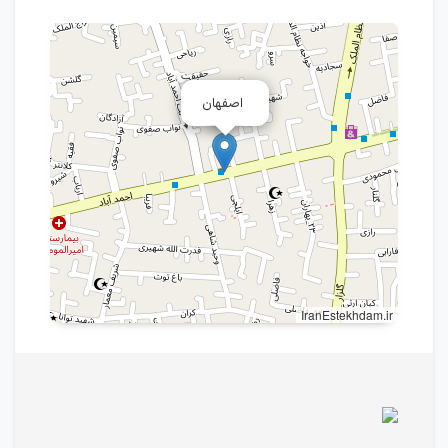
اصفهان
IranEstekhdam.ir