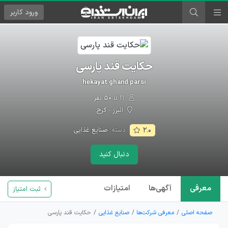
ورود
کاربر
حکایت قند پارسی
hekayat ghand parsi
۱۱ تا ۵۰ نفر
البرز - کرج
دسته:
صنایع غذایی
۲.۰
دنبال کنید
معرفی
آگهی‌ها
امتیازات
ثبت امتیاز
صفحه اصلی
معرفی شرکت‌ها
صنایع غذایی
حکایت قند پارسی