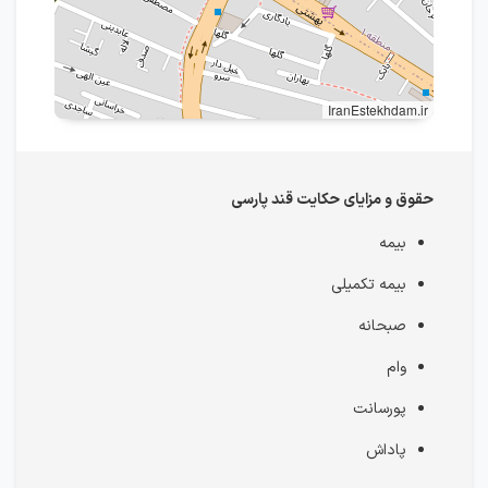
IranEstekhdam.ir
حقوق و مزایای حکایت قند پارسی
بیمه
بیمه تکمیلی
صبحانه
وام
پورسانت
پاداش