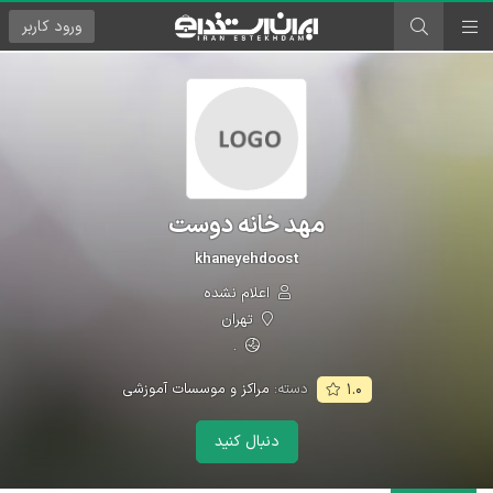
ورود
کاربر
مهد خانه دوست
khaneyehdoost
اعلام نشده
تهران
.
دسته:
مراکز و موسسات آموزشی
۱.۰
دنبال کنید