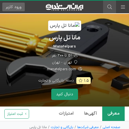
ورود
کاربر
مانا تل پارس
Manatelpars
۵۱ تا ۲۰۰ نفر
تهران - تهران
manatelpars.com
دسته:
بازرگانی و تجارت
۱.۵
دنبال کنید
معرفی
آگهی‌ها
امتیازات
ثبت امتیاز
صفحه اصلی
معرفی شرکت‌ها
بازرگانی و تجارت
مانا تل پارس