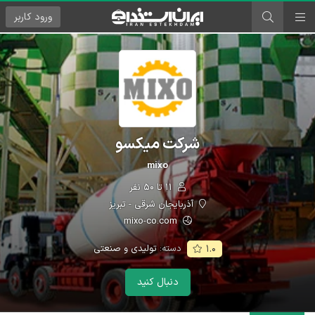
ورود
کاربر
شرکت میکسو
mixo
۱۱ تا ۵۰ نفر
آذربایجان شرقی - تبریز
mixo-co.com
دسته:
تولیدی و صنعتی
۱.۰
دنبال کنید