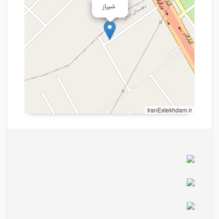
شیراز
IranEstekhdam.ir