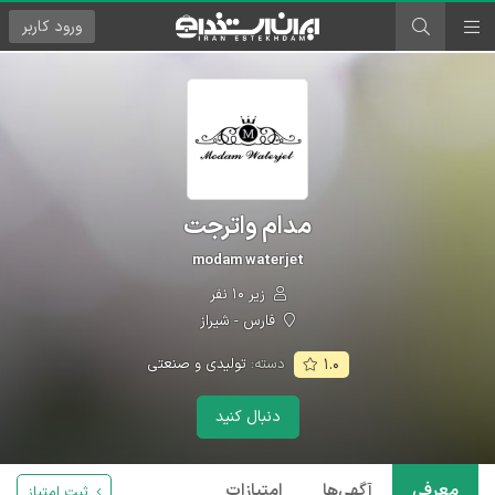
ورود
کاربر
مدام واترجت
modam waterjet
زیر ۱۰ نفر
فارس - شیراز
دسته:
تولیدی و صنعتی
۱.۰
دنبال کنید
معرفی
آگهی‌ها
امتیازات
ثبت امتیاز