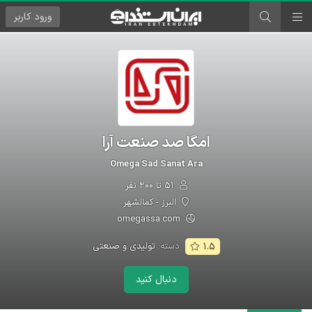
ورود
کاربر
امگا صد صنعت آرا
Omega Sad Sanat Ara
۵۱ تا ۲۰۰ نفر
البرز - کمالشهر
omegassa.com
دسته:
تولیدی و صنعتی
۱.۵
دنبال کنید