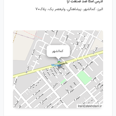
آدرس امگا صد صنعت آرا
البرز، کمالشهر، پیشاهنگی، ولیعصر یک، پلاک۷۰
کمالشهر
IranEstekhdam.ir