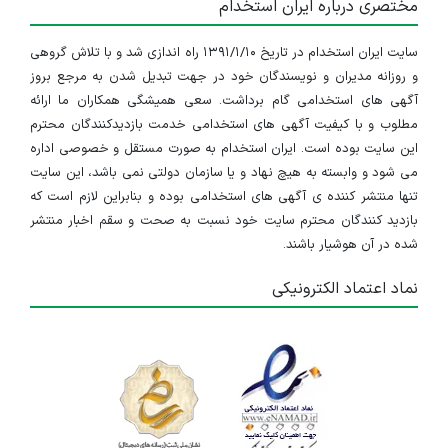
مختصری درباره ایران استخدام
۳ سال پیش
منقضی شده
سایت ایران استخدام در تاریخ ۱۳۹۱/۱/۱۰ راه اندازی شد و با تلاش گروهی
استخدام مهندس صنایع
و روزانه مدیران و نویسندگان خود در جهت تبدیل شدن به مرجع بروز
البرز
آگهی های استخدامی گام برداشت. سعی همیشگی همکاران ما ارائه
مطلوب و با کیفیت آگهی های استخدامی خدمت بازدیدکنندگان محترم
۳ سال پیش
منقضی شده
این سایت بوده است. ایران استخدام به صورت مستقل و خصوصی اداره
می شود و وابسته به هیچ نهاد و یا سازمان دولتی نمی باشد، این سایت
نیروی حسابدار خانم و مهندس صنایع
تنها منتشر کننده ی آگهی های استخدامی بوده و بنابراین لازم است که
بازدید کنندگان محترم سایت خود نسبت به صحت و سقم اخبار منتشر
البرز
شده در آن هوشیار باشند.
۳ سال پیش
منقضی شده
نماد اعتماد الکترونیکی
مهندس مکانیک و مهندس صنایع
البرز
۴ سال پیش
منقضی شده
اپراتور دستگاه تراش cnc -کارگر ساده