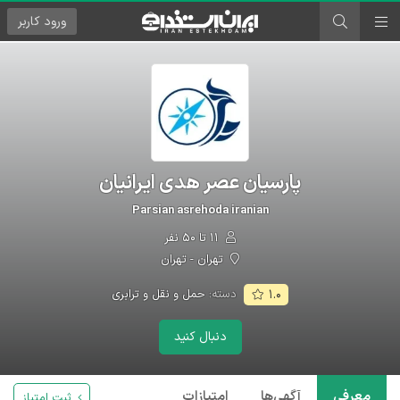
ورود
کاربر
پارسیان عصر هدی ایرانیان
Parsian asrehoda iranian
۱۱ تا ۵۰ نفر
تهران - تهران
دسته:
حمل و نقل و ترابری
۱.۰
دنبال کنید
معرفی
آگهی‌ها
امتیازات
ثبت امتیاز