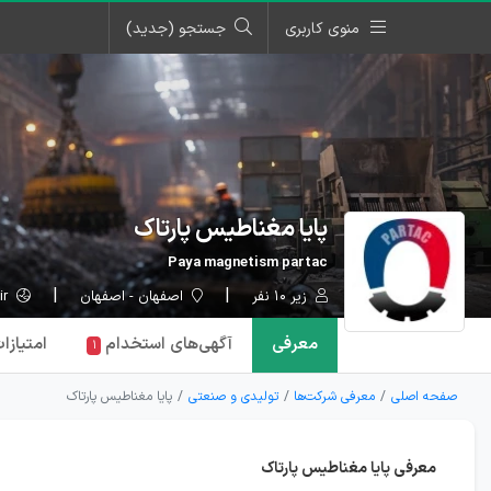
منوی کاربری
جستجو (جدید)
پایا مغناطیس پارتاک
Paya magnetism partac
زیر ۱۰ نفر
اصفهان - اصفهان
partacmagnet.ir
معرفی
آگهی‌ها
ی استخدام
امتیازا
۱
صفحه اصلی
معرفی شرکت‌ها
تولیدی و صنعتی
پایا مغناطیس پارتاک
معرفی پایا مغناطیس پارتاک