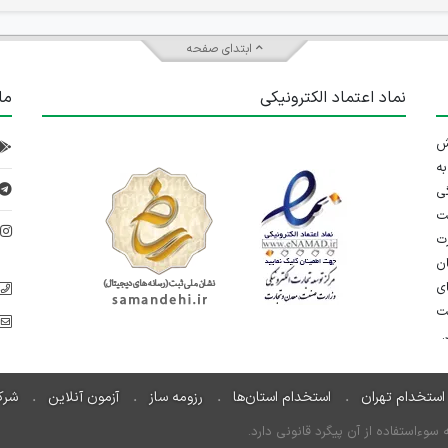
ابتدای صفحه
نماد اعتماد الکترونیکی
ما
 تلاش
ه
ی
ت
د
رت
ان
ی
یت
استخدام تهران
استخدام استان‌ها
رزومه ساز
آزمون آنلاین
شرک
ءاستفاده از آن پیگرد قانونی دارد.