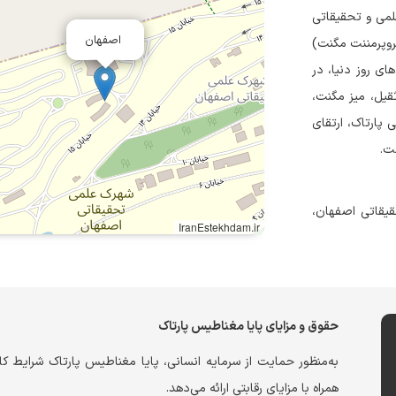
 خود را از سال ۱۳۹۸ در شهرک علمی و تحقیقاتی
اصفهان
تروپرمننت مگنت)
های روز دنیا، در
یل، میز مگنت،
 پارتاک، ارتقای
ت.
قیقاتی اصفهان،
IranEstekhdam.ir
حقوق و مزایای پایا مغناطیس پارتاک
به‌منظور حمایت از سرمایه انسانی، پایا مغناطیس پارتاک شرایط کا
همراه با مزایای رقابتی ارائه می‌دهد.