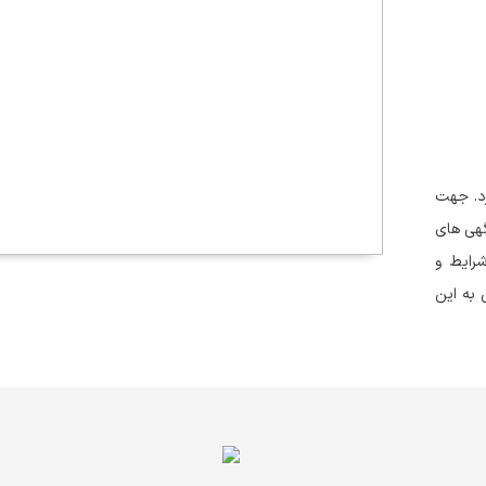
رد. جهت
هی های
رایط و
 به این