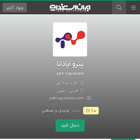
ورود
کاربر
پترو آپادانا
petroapadana
۵۱ تا ۲۰۰ نفر
فارس - شیراز
petroapadana.com
دسته:
تولیدی و صنعتی
۱.۰
دنبال کنید