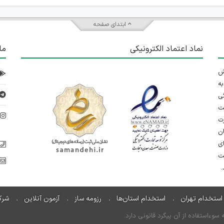
ابتدای صفحه
نماد اعتماد الکترونیکی
ما
 تلاش
ه
ی
ت
د
رت
ان
ی
یت
استخدام تهران
استخدام استان‌ها
رزومه ساز
آزمون آنلاین
شرک
ءاستفاده از آن پیگرد قانونی دارد.