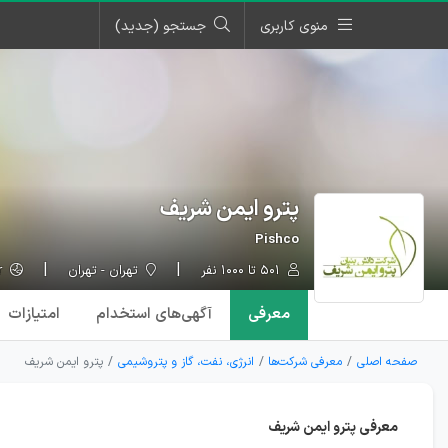
منوی کاربری
جستجو (جدید)
پترو ایمن شریف
Pishco
۵۰۱ تا ۱۰۰۰ نفر
تهران - تهران
pishco.ir
معرفی
آگهی‌ها
ی استخدام
امتیازات
صفحه اصلی
معرفی شرکت‌ها
انرژی، نفت، گاز و پتروشیمی
پترو ایمن شریف
معرفی پترو ایمن شریف