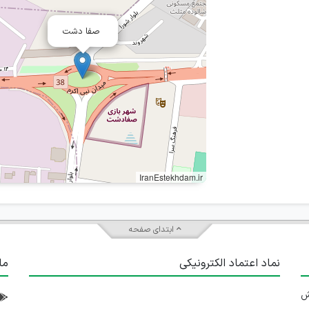
صفا دشت
IranEstekhdam.ir
ابتدای صفحه
نماد اعتماد الکترونیکی
ما
 تلاش