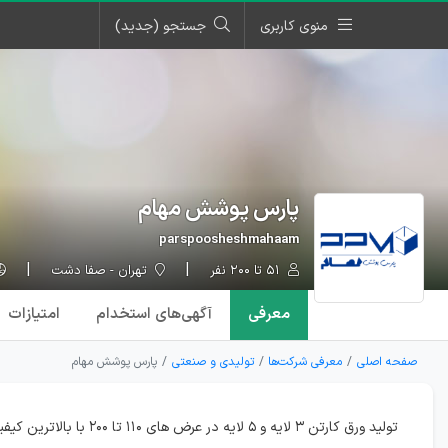
منوی کاربری
جستجو (جدید)
پارس پوشش مهام
parspoosheshmahaam
۵۱ تا ۲۰۰ نفر
تهران - صفا دشت
معرفی
آگهی‌ها
ی استخدام
امتیازات
صفحه اصلی
معرفی شرکت‌ها
تولیدی و صنعتی
پارس پوشش مهام
تولید ورق کارتن ۳ لایه و ۵ لایه در عرض های ۱۱۰ تا ۲۰۰ با بالاترین کیفیت