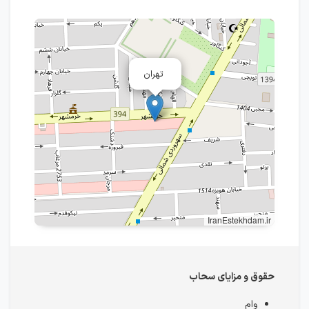
تهران
IranEstekhdam.ir
حقوق و مزایای سحاب
وام