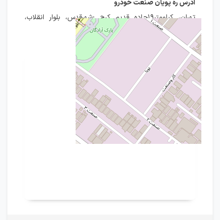
آدرس ره پویان صنعت خودرو
تهران، کیلومتر۱۹جاده قدیم کرج -شهرقدس، بلوار انقلاب،
خیابان صنعت دوم، پلاک