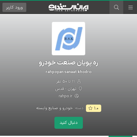
ورود
کاربر
ره پویان صنعت خودرو
rahpoyan sanaat khodro
۱۱ تا ۵۰ نفر
تهران - قدس
rahpo.ir
دسته:
خودرو و صنایع وابسته
۱.۰
دنبال کنید