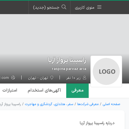
منوی کاربری
جستجو (جدید)
راسپینا پرواز آریا
raspina parvaz aria
زیر ۱۰ نفر
تهران - تهران
https://raspinaparvaz.com/
معرفی
آگهی‌ها
ی استخدام
امتیازات
صفحه اصلی
معرفی شرکت‌ها
سفر، هتلداری، گردشگری و مهاجرت
راسپینا پرواز آریا
درباره راسپینا پرواز آریا