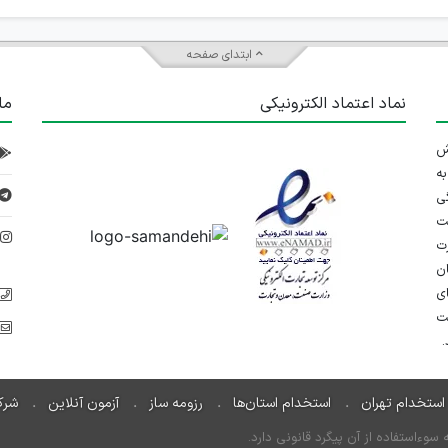
ابتدای صفحه
نماد اعتماد الکترونیکی
ما
 تلاش
ه
ی
ت
د
رت
ان
ی
یت
استخدام تهران
استخدام استان‌ها
رزومه ساز
آزمون آنلاین
شرک
ءاستفاده از آن پیگرد قانونی دارد.