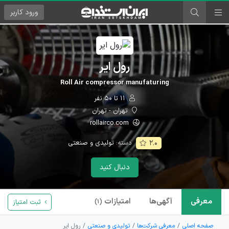
ورود
کاربر
رول ایر
Roll Air compressor manufaturing
۱۱ تا ۵۰ نفر
تهران - تهران
rollairco.com
دسته:
تولیدی و صنعتی
۲.۰
دنبال کنید
معرفی
آگهی‌ها
امتیازات
ثبت امتیاز
(۱)
صفحه اصلی
معرفی شرکت‌ها
تولیدی و صنعتی
رول ایر