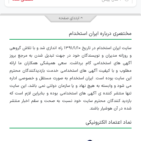
مشاور مالی
ابتدای صفحه
تهران
مختصری درباره ایران استخدام
۲ سال پیش
منقضی شده
سایت ایران استخدام در تاریخ ۱۳۹۱/۱/۱۰ راه اندازی شد و با تلاش گروهی
کارشناس حسابداری
و روزانه مدیران و نویسندگان خود در جهت تبدیل شدن به مرجع بروز
البرز
آگهی های استخدامی گام برداشت. سعی همیشگی همکاران ما ارائه
مطلوب و با کیفیت آگهی های استخدامی خدمت بازدیدکنندگان محترم
۲ سال پیش
منقضی شده
این سایت بوده است. ایران استخدام به صورت مستقل و خصوصی اداره
می شود و وابسته به هیچ نهاد و یا سازمان دولتی نمی باشد، این سایت
استخدام کارمند اداری و دفتری
تنها منتشر کننده ی آگهی های استخدامی بوده و بنابراین لازم است که
بازدید کنندگان محترم سایت خود نسبت به صحت و سقم اخبار منتشر
البرز
شده در آن هوشیار باشند.
۲ سال پیش
منقضی شده
نماد اعتماد الکترونیکی
استخدام کارمند اداری و دفتری
البرز