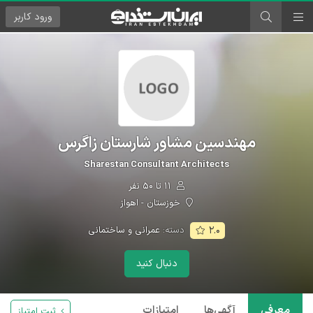
ورود
کاربر
مهندسین مشاور شارستان زاگرس
Sharestan Consultant Architects
۱۱ تا ۵۰ نفر
خوزستان - اهواز
دسته:
عمرانی و ساختمانی
۲.۰
دنبال کنید
معرفی
آگهی‌ها
امتیازات
ثبت امتیاز