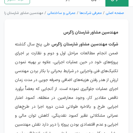
صفحه اصلی
معرفی شرکت‌ها
عمرانی و ساختمانی
مهندسین مشاور شارستان زاگر
مهندسین مشاور شارستان زاگرس
شرکت مهندسین مشاور شارستان زاگرس
طی پنج سال گذشته
ضمن انجام مطالعات مراحل اول و دوم و نظارت بر اجرای
پروژه‌های خود در حين عمليات اجرايی، علاوه بر بهينه نمودن
تكنيك‌های فنی واجرايی در شرايط بحرانی با بكار بردن مهندسی
ارزش از هدر رفتن هزينه‌های اضافی وصرفه جويی در مدت زمان
اجرای عمليات جلوگيری نموده است. از آنجايی كه بعضاٌ برآورد
ناقص مقادير كار، وجود معارضين در منطقه، كمبود اعتبار
اجرایی طرح و بالاخره طولانی شدن دوره اجرا در طرح‌های
عمرانی مشكلاتی نظير كمبود نقدينگی، كاهش توان مالی و
اجرايی و عدم اقتصادی بودن پروژه را دربر دارد نقش مهندسين