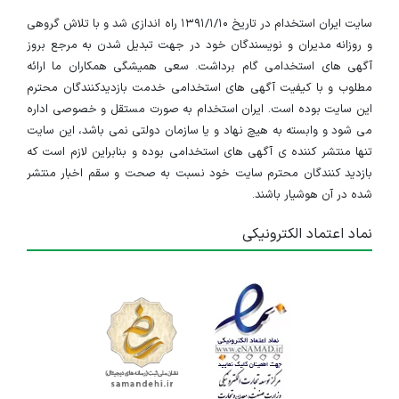
سایت ایران استخدام در تاریخ ۱۳۹۱/۱/۱۰ راه اندازی شد و با تلاش گروهی
استخدام کارمند امور آشپزخانه
و روزانه مدیران و نویسندگان خود در جهت تبدیل شدن به مرجع بروز
تهران
آگهی های استخدامی گام برداشت. سعی همیشگی همکاران ما ارائه
مطلوب و با کیفیت آگهی های استخدامی خدمت بازدیدکنندگان محترم
۳ سال پیش
منقضی شده
این سایت بوده است. ایران استخدام به صورت مستقل و خصوصی اداره
می شود و وابسته به هیچ نهاد و یا سازمان دولتی نمی باشد، این سایت
پیک موتوری انبار
تنها منتشر کننده ی آگهی های استخدامی بوده و بنابراین لازم است که
بازدید کنندگان محترم سایت خود نسبت به صحت و سقم اخبار منتشر
تهران
شده در آن هوشیار باشند.
۳ سال پیش
منقضی شده
نماد اعتماد الکترونیکی
استخدام کارشناس حسابداری فروش (آقا-اصفهان)
اصفهان
۳ سال پیش
منقضی شده
استخدام مهندس فروش ابزار آلات صنعتی و برشی در اصفهان
اصفهان