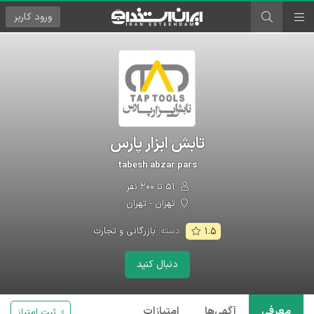
ورود
کاربر
تابش ابزار پارس
tabesh abzar pars
۵۱ تا ۲۰۰ نفر
تهران - تهران
دسته:
بازرگانی و تجارت
۱.۵
دنبال کنید
معرفی
آگهی‌ها
امتیازات
ثبت امتیاز