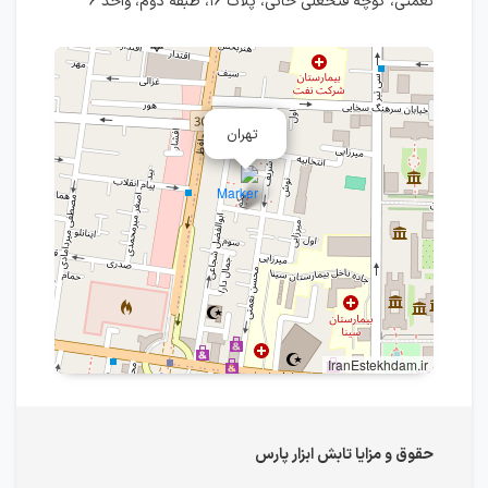
نعمتی، کوچه فتحعلی خانی، پلاک ۱۶، طبقه دوم، واحد ۶
تهران
IranEstekhdam.ir
حقوق و مزایا تابش ابزار پارس