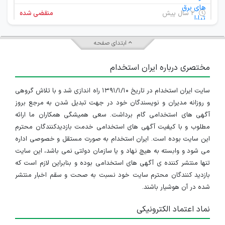
۲ سال پیش
منقضی شده
کارشناس برق
ابتدای صفحه
تهران
مختصری درباره ایران استخدام
۲ سال پیش
منقضی شده
سایت ایران استخدام در تاریخ ۱۳۹۱/۱/۱۰ راه اندازی شد و با تلاش گروهی
کارشناس فنی
و روزانه مدیران و نویسندگان خود در جهت تبدیل شدن به مرجع بروز
تهران
آگهی های استخدامی گام برداشت. سعی همیشگی همکاران ما ارائه
مطلوب و با کیفیت آگهی های استخدامی خدمت بازدیدکنندگان محترم
۲ سال پیش
منقضی شده
این سایت بوده است. ایران استخدام به صورت مستقل و خصوصی اداره
می شود و وابسته به هیچ نهاد و یا سازمان دولتی نمی باشد، این سایت
مونتاژ کار فنی - آقا
تنها منتشر کننده ی آگهی های استخدامی بوده و بنابراین لازم است که
بازدید کنندگان محترم سایت خود نسبت به صحت و سقم اخبار منتشر
تهران
شده در آن هوشیار باشند.
۴ سال پیش
منقضی شده
نماد اعتماد الکترونیکی