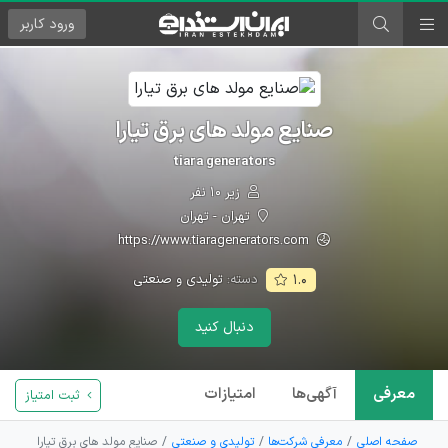
ورود
کاربر
صنایع مولد های برق تیارا
tiara generators
زیر ۱۰ نفر
تهران - تهران
https://www.tiaragenerators.com
دسته:
تولیدی و صنعتی
۱.۰
دنبال کنید
معرفی
آگهی‌ها
امتیازات
ثبت امتیاز
صفحه اصلی
معرفی شرکت‌ها
تولیدی و صنعتی
صنایع مولد های برق تیارا