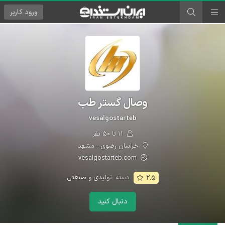
ورود
کاربر
وصال گستر طب
vesalgostarteb
۱۱ تا ۵۰ نفر
خراسان رضوی - مشهد
vesalgostarteb.com
دسته:
تولیدی و صنعتی
۲.۵
دنبال کنید