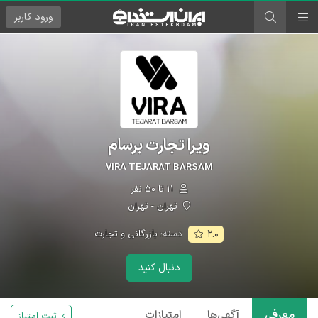
ورود
کاربر
ویرا تجارت برسام
VIRA TEJARAT BARSAM
۱۱ تا ۵۰ نفر
تهران - تهران
دسته:
بازرگانی و تجارت
۲.۰
دنبال کنید
معرفی
آگهی‌ها
امتیازات
ثبت امتیاز