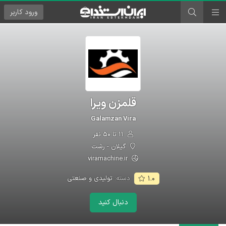
ورود
کاربر
قلمزن ویرا
Galamzan Vira
۱۱ تا ۵۰ نفر
گیلان - رشت
viramachine.ir
دسته:
تولیدی و صنعتی
۱.۰
دنبال کنید