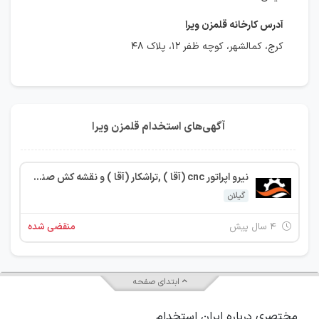
آدرس کارخانه قلمزن ویرا
کرج، کمالشهر، کوچه ظفر ۱۲، پلاک ۴۸
آگهی‌های استخدام قلمزن ویرا
نیرو اپراتور cnc (آقا ) ,تراشکار (آقا ) و نقشه کش صنعتی خانم در شهر صنعتی رشت
گیلان
۴ سال پیش
منقضی شده
ابتدای صفحه
مختصری درباره ایران استخدام