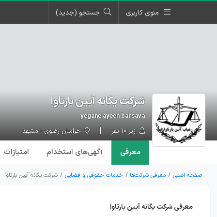
منوی کاربری
جستجو (جدید)
شرکت یگانه آیین بارثاوا
yegane ayeen barsava
زیر ۱۰ نفر
خراسان رضوی - مشهد
معرفی
آگهی‌ها
ی استخدام
امتیازات
صفحه اصلی
معرفی شرکت‌ها
خدمات حقوقی و قضایی
شرکت یگانه آیین بارثاوا
معرفی شرکت یگانه آیین بارثاوا