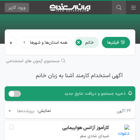
ورود
کاربر
×
فیلترها
خانم
همه استان‌ها و شهرها
همه مش
جستجوی آزمون های استخدامی
آگهی استخدام کارمند آشنا به زبان خانم
ذخیره جستجو و دریافت نتایج جدید
نمایش:
۲۲
آگهی
بروزشده‌ها
کارآموز آژانس هواپیمایی
شیدای شادی سفر