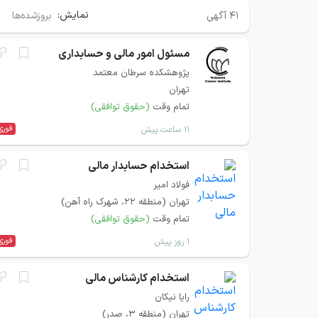
نمایش:
۴۱
آگهی
بروزشده‌ها
مسئول امور مالی و حسابداری
پژوهشکده سرطان معتمد
تهران
تمام وقت
(حقوق توافقی)
فوری
۱۱ ساعت پیش
استخدام حسابدار مالی
فولاد امیر
تهران (منطقه ۲۲، شهرک راه آهن)
تمام وقت
(حقوق توافقی)
فوری
۱ روز پیش
استخدام کارشناس مالی
رایا نیکان
تهران (منطقه ۳، صدر)