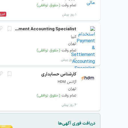
تمام وقت
(حقوق توافقی)
فوری
۱ روز پیش
Payment & Settlement Accounting Specialist
کیپا
تهران
تمام وقت
(حقوق توافقی)
۴ روز پیش
کارشناس حسابداری
آژانس HDM
تهران
تمام وقت
(حقوق توافقی)
۶ روز پیش
دریافت فوری آگهی‌ها