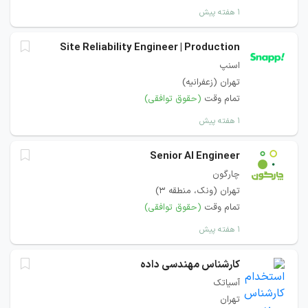
۱ هفته پیش
Site Reliability Engineer | Production
اسنپ
تهران (زعفرانیه)
تمام وقت
(حقوق توافقی)
۱ هفته پیش
Senior AI Engineer
چارگون
تهران (ونک، منطقه 3)
تمام وقت
(حقوق توافقی)
۱ هفته پیش
کارشناس مهندسی داده
آسیاتک
تهران