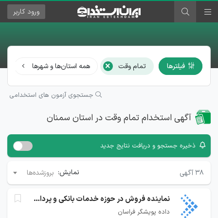
ورود
کاربر
×
فیلترها
تمام وقت
همه استان‌ها و شهرها
هم
جستجوی آزمون های استخدامی
آگهی استخدام تمام وقت در استان سمنان
ذخیره جستجو و دریافت نتایج جدید
نمایش:
۳۸
آگهی
بروزشده‌ها
نماینده فروش در حوزه خدمات بانکی و پرداخت
داده پویشگر فراسان