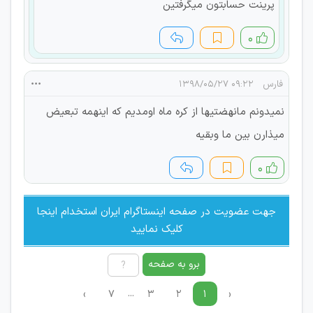
پرینت حسابتون میگرفتین
۰
فارس
۰۹:۲۲ ۱۳۹۸/۰۵/۲۷
نمیدونم مانهضتیها از کره ماه اومدیم که اینهمه تبعیض
میذارن بین ما وبقیه
۰
جهت عضویت در صفحه اینستاگرام ایران استخدام اینجا
کلیک نمایید
برو به صفحه
...
›
۷
۳
۲
۱
‹