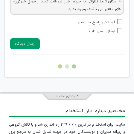
امکان تایید نظراتی که حاوی اخبار غیر قابل تأیید از طریق خبرگزاری
های معتبر می باشند، وجود ندارد.
امکان تأیید نظراتی که حاوی اطلاعات تماس شخصی افراد و یا ID
فرستادن پاسخ به ایمیل
شبکه های مجازی ارتباطی می باشند وجود ندارد.
ارسال ایمیل تایید
امکان تأیید نظرات کاربرانی که به هر طریقی قصد مأیوس کردن
سایرین را دارند وجود ندارد.
ارسال دیدگاه
هرگونه تحریک، تحقیر و کنایه به سایر افراد (مسئول و غیر مسئول)
غیر مجاز می باشد.
امکان هماهنگی برای هرگونه ملاقات حضوری چه به صورت دسته
جمعی و چه فردی توسط کاربران سایت وجود ندارد.
ابتدای صفحه
مختصری درباره ایران استخدام
سایت ایران استخدام در تاریخ ۱۳۹۱/۱/۱۰ راه اندازی شد و با تلاش گروهی
و روزانه مدیران و نویسندگان خود در جهت تبدیل شدن به مرجع بروز