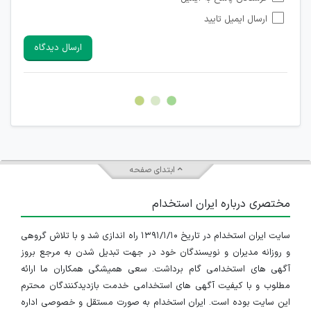
شبکه های مجازی ارتباطی می باشند وجود ندارد.
ارسال ایمیل تایید
امکان تأیید نظرات کاربرانی که به هر طریقی قصد مأیوس کردن
سایرین را دارند وجود ندارد.
ارسال دیدگاه
هرگونه تحریک، تحقیر و کنایه به سایر افراد (مسئول و غیر مسئول)
غیر مجاز می باشد.
امکان هماهنگی برای هرگونه ملاقات حضوری چه به صورت دسته
جمعی و چه فردی توسط کاربران سایت وجود ندارد.
ابتدای صفحه
مختصری درباره ایران استخدام
سایت ایران استخدام در تاریخ ۱۳۹۱/۱/۱۰ راه اندازی شد و با تلاش گروهی
و روزانه مدیران و نویسندگان خود در جهت تبدیل شدن به مرجع بروز
آگهی های استخدامی گام برداشت. سعی همیشگی همکاران ما ارائه
مطلوب و با کیفیت آگهی های استخدامی خدمت بازدیدکنندگان محترم
این سایت بوده است. ایران استخدام به صورت مستقل و خصوصی اداره