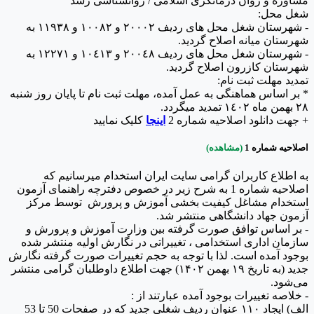
مشاوره و روان درمانگری اسلامی / روانشناسی رشد
شغل محل:
- شهرستان شغل محل های ردیف ٢٠٠٠٢ و ١٠٠٨٢ و ١١٩٣٨ به
شهرستان میانه اصلاح گردید.
- شهرستان شغل محل های ردیف ٢٠٠٤٨ و ١٠٤١٣ و ١٢٢٧١ به
شهرستان كازرون اصلاح گردید.
تمدید مهلت ثبت نام:
* بر اساس هماهنگی به عمل آمده، مهلت ثبت نام تا پایان روز شنبه
٢٨ بهمن ماه ١٤٠٢ تمدید میگردد.
+ جهت دانلود اصلاحیه شماره 2
اینجا
کلیک نمایید
اصلاحیه شماره 1
(مشاهده)
به اطلاع کاربران گرامی سایت ایران استخدام میرسانیم که
اصلاحیه‌ شماره 1 به شرح زیر در خصوص دفترچه راهنمای آزمون
استخدام مشاغل کیفیت بخشی آموزش و پرورش توسط مرکز
آزمون جهاد دانشگاهی منتشر شد.
- بر اساس توافق صورت گرفته بین وزارت آموزش و پرورش و
سازمان اداری استخدامی ، تغییراتی در نگارش اولیه منتشر شده
بوجود آمده است. لذا با توجه به حجم تغییرات صورت گرفته نگارش
جدید (به تاریخ ۱۹ بهمن ۱۴۰۲) جهت اطلاع داوطلبان گرامی منتشر
می‌شود.
- خلاصه تغییرات بوجود آمده عبارتند از :
الف) ایجاد ۱۱۰ عنوان ردیف شغلی جدید که در صفحات 50 تا 53