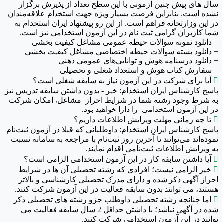
سال های پیش چنین آزمونی با این سطح تعداد از پذیرش برگزار
نشده است. بنابراین فرصت بسیار ویژه جهت استخدام علاقه‌مندان
در این وزارتخانه فراهم است. از این رو پیشنهاد ایران استخدام به
شما کاربران گرامی ثبت نام در این آزمون استخدامی نیز است.
+ دانلود نمونه سوالات حیطه عمومی مشاغل کیفیت بخشی
+ دانلود بسته سوالات حیطه اختصاصی مشاغل کیفیت بخشی
+ دانلود درسنامه هوش و توانایی‌های عمومی ذهنی
+ سفارش کتاب هوش و استعداد شغلی و تحصیلی

آیا برای شرکت در این آزمون نیاز به سابقه شغلی است؟
پاسخ کارشناس ایران استخدام: خیر - بدون داشتن سابقه تدریس نیز
به شرط وجود رشته شما در شرایط احراز مشاغل، امکان شرکت
در این آزمون استخدامی را دارا خواهید بود.

تا چه زمانی مهلت ویرایش اطلاعات داریم؟
پاسخ کارشناس ایران استخدام: داوطلبانی که قبلا در آزمون ثبت‌نام
نموده‌اند می‌توانند تا آخرین روز ثبت‌نام با مراجعه به سامانه نسبت
به ویرایش اطلاعات ثبت‌نامی اقدام نمایند.

آیا داشتن سابقه کار در این آزمون استخدامی الزامی است؟

خیر الزامی نیست؛ افرادی که رشته تحصیلی آن ها در شرایط
احراز آگهی ذکر شده و دارای مدرک تحصیلی کارشناسی و بالاتر
هستند، می توانند بدون سابقه فعالیت در این آزمون شرکت کنند.

اما چنانچه رشته تحصیلی داوطلب جزو رشته های تحصیلی ذکر
شده در آگهی نباشد؛ با داشتن حداقل 2 سال سابقه فعالیت می
توانند در این آزمون استخدامی شرکت کنند.