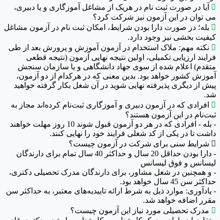

آیا در صورت ثبت نام در هریک از مشاغل آموزگاری و یا دبیری،
می توان در این آزمون نیز شرکت کرد؟

بله؛ در صورت دارا بودن شرایط، امکان ثبت نام در آزمون مشاغل
کیفیت بخشی نیز وجود دارد.

نکته مهم: ملاک استخدام در آزمون آموزش و پرورش بعد از طی
فرایند ارزیابی تکمیلی، اولین نتیجه نهایی آزمون (نتیجه قطعی
متقدم) اعلام شده از سوی جهاد دانشگاهی و یا سازمان سنجش
آموزش کشور خواهد بود. بدین معنی که در هرکدام از دو آزمون،
پیش از دیگری پذیرفته نهایی شوید در آن شغل بکار گرفته خواهید
شد.

افرادی که در آزمون دبیری و آموزگاری ثبت‌نام کرده‌اند مجاز به
ثبت‌نام در این آزمون هستند؟
- بله - افرادی که در هر دو آزمون قبول شوند 10 روز مهلت خواهند
داشت تا در یکی از کد شغلی فرایند خود را نهایی کنند.

شرایط سنی برای شرکت در آزمون چیست؟
- دارا بودن حداقل 20 سال و حداکثر 40 سال تمام برای دارندگان
لیسانس و فوق لیسانس
- و همچنین در شغل مشاور، برای دارندگان مدرک تحصیلی دکتری،
حداکثر سن 45 سال خواهد بود.
- یادآوری: موارد ذیل به شرط ارائه تاییدیه‌های معتبر، به حداکثر سن
مقرر اضافه خواهد شد.

مدرک تحصیلی مورد نیاز این آزمون چیست؟