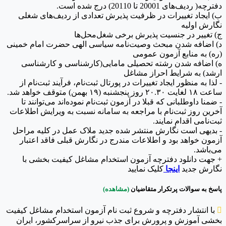
دفترچه( ردیف‌های 20001 تا 20110) درج شده است.
ب) ایجاد تغییرات در ظرفیت پذیرش تعدادی از ردیف‌های شغلی
نگارش اولیه
ج) تغییر در جنسیت پذیرش برخی شغل‌محل‌ها
د) اضافه شدن مبحث وصیت‌نامه سیاسی الهی حضرت امام خمینی
(ره) به منابع آزمون عمومی
ه) اضافه شدن رشته تحصیلی مامایی(کارشناسی و کارشناسی
ارشد) به شرایط احراز مشاغل
- لذا به منظور ایجاد تغییرات در پورتال ثبت‌نام، فرآیند ثبت‌نام از
ساعت ۱۸ لغایت ۲۰.۳۰ روز پنجشنبه (۱۹ بهمن) متوقف خواهد شد.
- ضمنا داوطلبانی که قبلا در آزمون ثبت‌نام نموده‌اند می‌توانند تا
آخرین روز ثبت‌نام با مراجعه به سامانه نسبت به ویرایش اطلاعات
ثبت‌نامی اقدام نمایند.
- بدیهی است نگارش منتشر شده جدید ملاک عمل در کلیه مراحل
آزمون خواهد بود و اطلاعات مندرج در نگارش قبلی فاقد اعتبار
می‌باشد.
+ جهت دانلود دفترچه آزمون استخدام مشاغل کیفیت بخشی با
نگارش جدید
اینجا
کلیک نمایید
پاسخ به سوالات پرتکرار متقاضیان
(مشاهده)

با انتشار دفترچه و شروع ثبت نام آزمون استخدام مشاغل کیفیت
بخشی آموزش و پرورش برای جذب نیرو از سراسرکشور، ایران