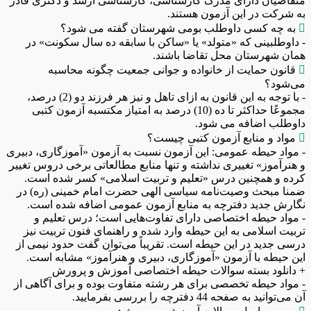
متقاضیان دارای مدرک کارشناسی، کارشناسی ارشد و دکتری قادر
به شرکت در این آزمون هستند.

به چه کسی داوطلب بومی شهرستان گفته می شود؟
- داوطلبینی که «متولد» یا «ساکن با سابقه ده سال سکونت» در
همان شهرستان محل تقاضا باشند.

قانون حمایت از خانواده و جوانی جمعیت چگونه محاسبه
می‌شود؟
- با توجه به این قانون به ازای تاهل و نیز هر فرزند دو (2) درصد،
مجموعًا حداکثر تا ده (10) درصد به امتیاز مکتسبه آزمون کتبی
داوطلب اضافه می شود.

مواد و منابع آزمون کتبی چیست؟
- مواد حیطه عمومی: این آزمون نسبت به آزمون «آموزگاری،‌ دبیری
و هنرآموز» تغییری نداشته و تنها منابع مطالعاتی برخی دروس تغییر
کرده و همچنین درس «تعلیم و تربیت اسلامی» کسر شده است.
ضمنا مبحث وصیت‌نامه سیاسی الهی حضرت امام خمینی (ره) در
نگارش جدید دفترچه به منابع آزمون عمومی اضافه شده است.
- مواد حیطه اختصاصی دارای تفاوت‌هایی است؛ درس تعلیم و
تربیت اسلامی به این حیطه وارد شده و راهنمای فنون تربیت نیز
درسی جدید در این حیطه است. تقریباً می‌توان گفت حدود نیمی از
این حیطه با آزمون «آموزگاری، دبیری و هنرآموز» مشابه است.
+ دانلود بسته سوالات حیطه اختصاصی آموزش و پرورش
- مواد حیطه تخصصی برای هر رشته متفاوت بوده و برای آگاهی از
آن می‌توانید به صفحه 44 دفترچه را بررسی بفرمایید.