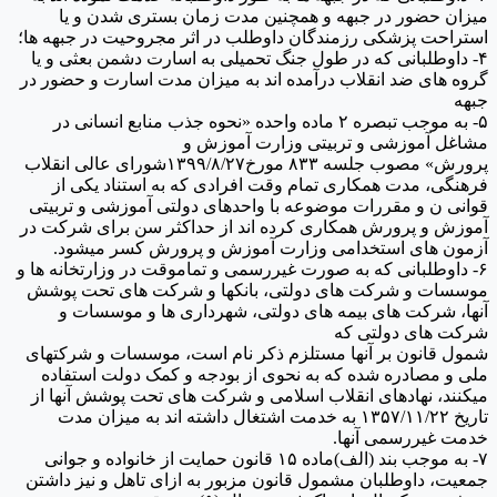
میزان حضور در جبهه و همچنین مدت زمان بستری شدن و یا
استراحت پزشکی رزمندگان داوطلب در اثر مجروحیت در جبهه ها؛
۴- داوطلبانی که در طول جنگ تحمیلی به اسارت دشمن بعثی و یا
گروه های ضد انقلاب درآمده اند به میزان مدت اسارت و حضور در
جبهه
۵- به موجب تبصره ۲ ماده واحده «نحوه جذب منابع انسانی در
مشاغل آموزشی و تربیتی وزارت آموزش و
پرورش» مصوب جلسه ۸۳۳ مورخ۱۳۹۹/۸/۲۷شورای عالی انقلاب
فرهنگی، مدت همکاری تمام وقت افرادی که به استناد یکی از
قوانی ن و مقررات موضوعه با واحدهای دولتی آموزشی و تربیتی
آموزش و پرورش همکاری کرده اند از حداکثر سن برای شرکت در
آزمون های استخدامی وزارت آموزش و پرورش کسر میشود.
۶- داوطلبانی که به صورت غیررسمی و تماموقت در وزارتخانه ها و
موسسات و شرکت های دولتی، بانکها و شرکت های تحت پوشش
آنها، شرکت های بیمه های دولتی، شهرداری ها و موسسات و
شرکت های دولتی که
شمول قانون بر آنها مستلزم ذکر نام است، موسسات و شرکتهای
ملی و مصادره شده که به نحوی از بودجه و کمک دولت استفاده
میکنند، نهادهای انقلاب اسلامی و شرکت های تحت پوشش آنها از
تاریخ ۱۳۵۷/۱۱/۲۲ به خدمت اشتغال داشته اند به میزان مدت
خدمت غیررسمی آنها.
۷- به موجب بند (الف)ماده ۱۵ قانون حمایت از خانواده و جوانی
جمعیت، داوطلبان مشمول قانون مزبور به ازای تاهل و نیز داشتن