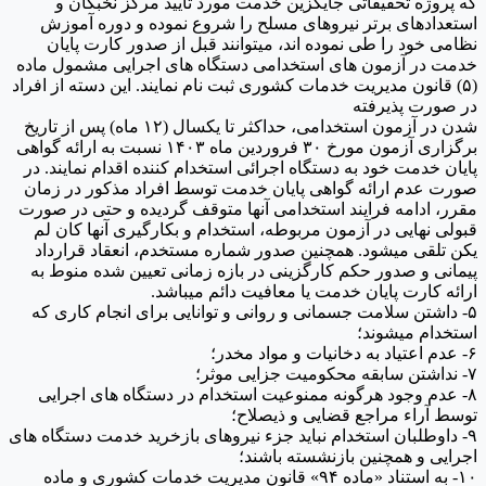
که پروژه تحقیقاتی جایگزین خدمت مورد تأیید مرکز نخبگان و
استعدادهای برتر نیروهای مسلح را شروع نموده و دوره آموزش
نظامی خود را طی نموده اند، میتوانند قبل از صدور کارت پایان
خدمت در آزمون های استخدامی دستگاه های اجرایی مشمول ماده
(۵) قانون مدیریت خدمات کشوری ثبت نام نمایند. این دسته از افراد
در صورت پذیرفته
شدن در آزمون استخدامی، حداکثر تا یکسال (۱۲ ماه) پس از تاریخ
برگزاری آزمون مورخ ۳۰ فروردین ماه ۱۴۰۳ نسبت به ارائه گواهی
پایان خدمت خود به دستگاه اجرائی استخدام کننده اقدام نمایند. در
صورت عدم ارائه گواهی پایان خدمت توسط افراد مذکور در زمان
مقرر، ادامه فرایند استخدامی آنها متوقف گردیده و حتی در صورت
قبولی نهایی در آزمون مربوطه، استخدام و بکارگیری آنها کان لم
یکن تلقی میشود. همچنین صدور شماره مستخدم، انعقاد قرارداد
پیمانی و صدور حکم کارگزینی در بازه زمانی تعیین شده منوط به
ارائه کارت پایان خدمت یا معافیت دائم میباشد.
۵- داشتن سلامت جسمانی و روانی و توانایی برای انجام کاری که
استخدام میشوند؛
۶- عدم اعتیاد به دخانیات و مواد مخدر؛
۷- نداشتن سابقه محکومیت جزایی موثر؛
۸- عدم وجود هرگونه ممنوعیت استخدام در دستگاه های اجرایی
توسط آراء مراجع قضایی و ذیصلاح؛
۹- داوطلبان استخدام نباید جزء نیروهای بازخرید خدمت دستگاه های
اجرایی و همچنین بازنشسته باشند؛
۱۰- به استناد «ماده ۹۴» قانون مدیریت خدمات کشوری و ماده