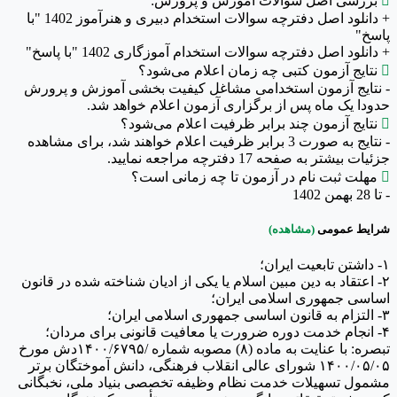

بررسی اصل سوالات آموزش و پرورش:
+ دانلود اصل دفترچه سوالات استخدام دبیری و هنرآموز 1402 "با
پاسخ"
+ دانلود اصل دفترچه سوالات استخدام آموزگاری 1402 "با پاسخ"

نتایج آزمون کتبی چه زمان اعلام می‌شود؟
- نتایج آزمون استخدامی مشاغل کیفیت بخشی آموزش و پرورش
حدودا یک ماه پس از برگزاری آزمون اعلام خواهد شد.

نتایج آزمون چند برابر ظرفیت اعلام می‌شود؟
- نتایج به صورت 3 برابر ظرفیت اعلام خواهند شد، برای مشاهده
جزئیات بیشتر به صفحه 17 دفترچه مراجعه نمایید.

مهلت ثبت نام در آزمون تا چه زمانی است؟
- تا 28 بهمن 1402
شرایط عمومی
(مشاهده)
۱- داشتن تابعیت ایران؛
۲- اعتقاد به دین مبین اسلام یا یکی از ادیان شناخته شده در قانون
اساسی جمهوری اسلامی ایران؛
۳- التزام به قانون اساسی جمهوری اسلامی ایران؛
۴- انجام خدمت دوره ضرورت یا معافیت قانونی برای مردان؛
تبصره: با عنایت به ماده (۸) مصوبه شماره /۱۴۰۰/۶۷۹۵دش مورخ
۱۴۰۰/۰۵/۰۵ شورای عالی انقلاب فرهنگی، دانش آموختگان برتر
مشمول تسهیلات خدمت نظام وظیفه تخصصی بنیاد ملی، نخبگانی