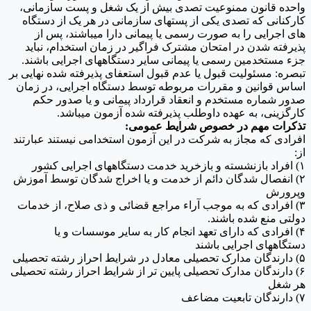
واحده قانون ممنوعیت تصدی بیش از یک شغل و پست سازمانی،
کارکنانی که تصدی یکی از پستهای سازمانی در هر یک از دستگاه
های اجرایی را به صورت رسمی یا پیمانی دارا میباشند، پس از
پذیرفته شدن در امتحان مشترک فراگیر در زمان استخدام، نباید
جزء مستخدمین رسمی یا پیمانی سایر دستگاههای اجرایی باشند.
تبصره: مسئولیت قبول یا عدم قبول استعفای پذیرفته شده نهایی بر
اساس قوانین و مقررات مربوطه توسط دستگاه اجرایی، در زمان
صدور شماره مستخدم و انعقاد قرارداد پیمانی و یا صدور حکم
کارگزینی، به عهده داوطلب پذیرفته شده آزمون میباشد.
تذکرات مهم در خصوص شرایط عمومی:
افرادی که مجاز به شرکت در این آزمون استخدامی نیستند عبارتند
از:
۱) افراد بازنشسته و بازخرید خدمت دستگاههای اجرایی کشور
۲) انفصال شدگان دائم از خدمت و یا اخراج شدگان توسط آموزش
وپرورش
۳) افرادی که به موجب آراء مراجع قضائی و ذی صلاح، از خدمات
دولتی منع شده باشند.
۴) افرادی که دارای تعهد انجام کار به سایر موسسات و یا
دستگاههای اجرایی باشند
۵) دارندگان مدارک تحصیلی معادل در شرایط احراز رشته تحصیلی
۶) دارندگان مدارک تحصیلی پایین تر از شرایط احراز رشته تحصیلی
هر شغل
۷) دارندگان تابعیت مضاعف