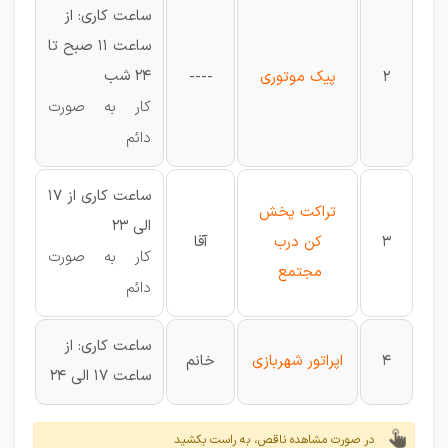
ساعت کاری: از
ساعت 11 صبح تا
24 شب
2
پیک موتوری
----
کار به صورت
دائم
ساعت کاری از 17
تراکت پخش
الی 23
3
کن درب
آقا
کار به صورت
مجتمع
دائم
ساعت کاری: از
4
اپراتور شهربازی
خانم
ساعت 17 الی 24
در صورت مشاهده ناقص، به راست بکشید