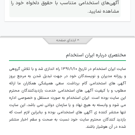
آگهی‌های استخدامی متناسب با حقوق دلخواه خود را
مشاهده نمایید.
صنایع
غول تکنولوژی ایران در
الکترونیک
الکترونیک
حوزه‌های راداری و
و های‌تک
شیراز
مخابراتی
(صاایران)
ابتدای صفحه
مختصری درباره ایران استخدام
نفت، گاز و
فاتح صنعت
تولیدکننده بزرگ
پتروشیمی
کیمیا
تجهیزات ثابت فرآیندی
سایت ایران استخدام در تاریخ ۱۳۹۱/۱/۱۰ راه اندازی شد و با تلاش گروهی
و روزانه مدیران و نویسندگان خود در جهت تبدیل شدن به مرجع بروز
آگهی های استخدامی گام برداشت. سعی همیشگی همکاران ما ارائه
تولیدکننده لوله‌های
صنایع
مطلوب و با کیفیت آگهی های استخدامی خدمت بازدیدکنندگان محترم
فراسان
GRP با تکنولوژی روز
پلیمری
این سایت بوده است. ایران استخدام به صورت مستقل و خصوصی اداره
دنیا
می شود و وابسته به هیچ نهاد و یا سازمان دولتی نمی باشد، این سایت
تنها منتشر کننده ی آگهی های استخدامی بوده و بنابراین لازم است که
بازدید کنندگان محترم سایت خود نسبت به صحت و سقم اخبار منتشر
صنایع
ب.آ (تولید
پیشرو در تولید غذاهای
شده در آن هوشیار باشند.
غذایی
غذا)
نیمه‌آماده و منجمد