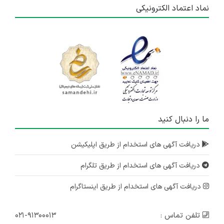
نماد اعتماد الکترونیکی
ITMC
قدیمی‌ترین تولیدکننده
تکنولوژی
(مخابراتی
تجهیزات مخابراتی
و ارتباطات
ایران)
کشور
تولیدکننده نوشابه تحت
ارم‌نوش
نوشیدنی
لیسانس در جنوب
(پپسی)
کشور
ما را دنبال کنید
تجهیزات
صنایع پزشکی
تولیدکننده هتلینگ و
دریافت آگهی های استخدام از طریق اپلیکیشن
پزشکی
دنا
تجهیزات بیمارستانی
دریافت آگهی های استخدام از طریق تلگرام
اولین واحد پتروشیمی
دریافت آگهی های استخدام از طریق اینستاگرام
صنایع
پتروشیمی
ایران (مستقر در
شیمیایی
شیراز
مرودشت)
تلفن تماس :
۰۲۱-۹۱۳۰۰۰۱۳