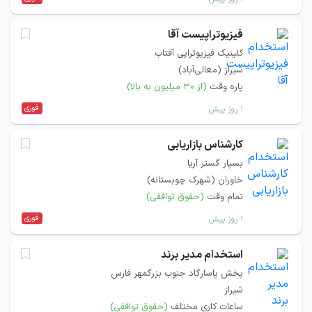
فیزیوتراپیست آقا
کلینیک فیزیوتراپی آفتاب
شیراز (معالی‌آباد)
پاره وقت
(از ۳۰ میلیون به بالا)
فوری
۱ روز پیش
کارشناس بازاریابی
بسپار گستر آریا
خاوران (شهرک چوبستانه)
تمام وقت
(حقوق توافقی)
فوری
۱ روز پیش
استخدام مدير برند
پخش پاسارگاد جنوب بزرگمهر فارس
شیراز
ساعات کاری مختلف
(حقوق توافقی)