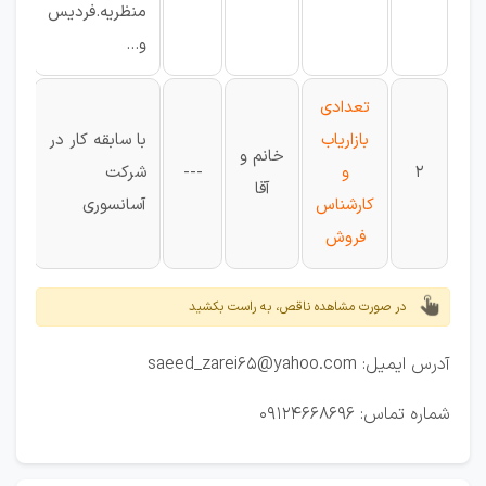
منظریه.فردیس
و...
الب
تعدادی
بازاریاب
با سابقه کار در
خانم و
2
و
---
شرکت
آقا
کارشناس
آسانسوری
فروش
در صورت مشاهده ناقص، به راست بکشید
آدرس ایمیل: saeed_zarei65@yahoo.com
شماره تماس: 09124668696