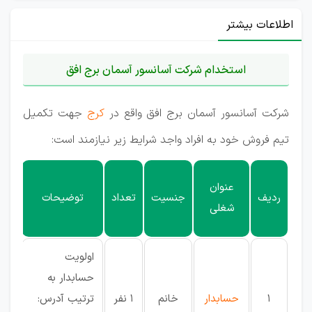
اطلاعات بیشتر
استخدام شرکت آسانسور آسمان برج افق
شرکت آسانسور آسمان برج افق واقع در
کرج
جهت تکمیل
تیم فروش خود به افراد واجد شرایط زیر نیازمند است:
است
عنوان
ردیف
جنسیت
تعداد
توضیحات
مور
شغلی
نیا
اولویت
حسابدار به
1
حسابدار
خانم
1 نفر
ترتیب آدرس: