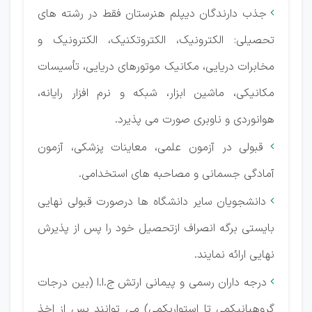
جذب دارندگان دیپلم هنرستان فقط در رشته های

تحصیلی: الکترونیک، الکتروتکنیک، الکترونیک و
مخابرات دریایی، مکانیک موتورهای دریایی، تأسیسات
مکانیکی، ماشین ابزار، شبکه و نرم افزار رایانه،
هوانوردی و ناوبری صورت می پذیرد.
قبولی در آزمون علمی، معاینات پزشكی، آزمون

آمادگی جسمانی و مصاحبه های استخدامی.
دانشجویان سایر دانشگاه ها درصورت قبولی نهایی

بایستی برگه انصراف ازتحصیل خود را پس از پذیرش
نهایی ارائه نمایند.
درجه داران رسمی و پیمانی ارتش ج.ا.ا (بین درجات

گروهبانیكمی تا استواریكمی) می توانند پس از اخذ