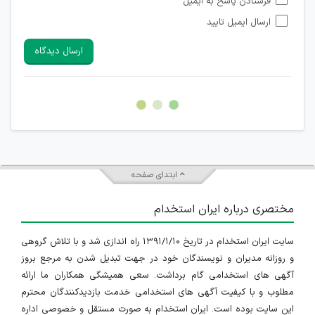
فرستادن پاسخ به ایمیل
شبکه های مجازی ارتباطی می باشند وجود ندارد.
ارسال ایمیل تایید
امکان تأیید نظرات کاربرانی که به هر طریقی قصد مأیوس کردن
سایرین را دارند وجود ندارد.
ارسال دیدگاه
هرگونه تحریک، تحقیر و کنایه به سایر افراد (مسئول و غیر مسئول)
غیر مجاز می باشد.
امکان هماهنگی برای هرگونه ملاقات حضوری چه به صورت دسته
جمعی و چه فردی توسط کاربران سایت وجود ندارد.
ابتدای صفحه
مختصری درباره ایران استخدام
سایت ایران استخدام در تاریخ ۱۳۹۱/۱/۱۰ راه اندازی شد و با تلاش گروهی
و روزانه مدیران و نویسندگان خود در جهت تبدیل شدن به مرجع بروز
آگهی های استخدامی گام برداشت. سعی همیشگی همکاران ما ارائه
مطلوب و با کیفیت آگهی های استخدامی خدمت بازدیدکنندگان محترم
این سایت بوده است. ایران استخدام به صورت مستقل و خصوصی اداره