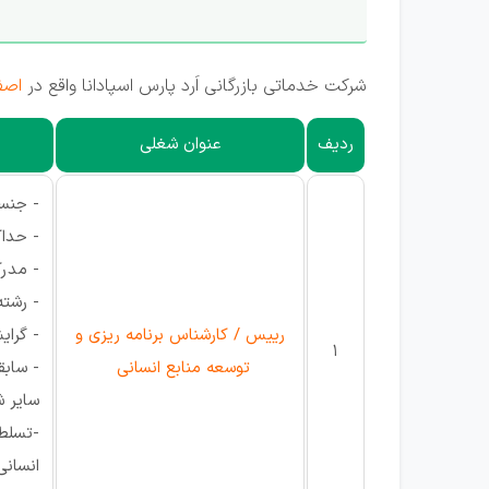
شرکت خدماتی بازرگانی اَرد پارس اسپادانا واقع در
اصف
ردیف
عنوان شغلی
- جنس
- حداکثر
- مدر
- رشته
رییس / کارشناس برنامه ریزی و
- گرای
1
توسعه منابع انسانی
- سابقه ک
سایر ش
-تسلط 
انسانی