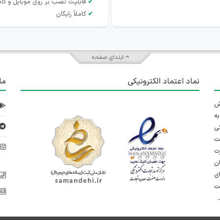
✔
قابلیت نصب بر روی موبایل و کام
✔
کاملاً رایگان
ابتدای صفحه
نماد اعتماد الکترونیکی
ما
 تلاش
ه
ی
ت
د
رت
ان
ی
یت