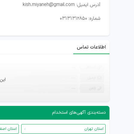
آدرس ایمیل: kish.miyaneh@gmail.com
شماره: 03131312850
اطلاعات تماس
ثبت‌نام
—
ایمیل
—
این
تلفن
—
دسته‌بندی آگهی‌های استخدام
استان تهران
استان اصف