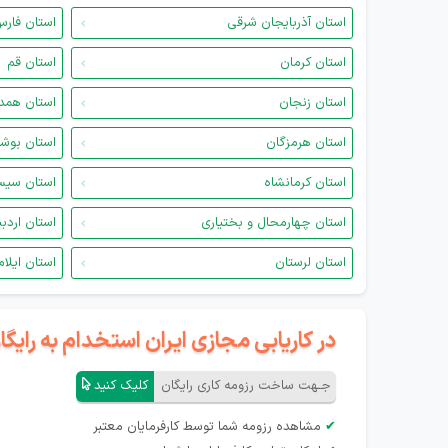
استان آذربایجان شرقی
استان فار
استان کرمان
استان قم
استان زنجان
استان همد
استان هرمزگان
استان بوش
استان کرمانشاه
استان سیس
استان چهارمحال و بختیاری
استان اردب
استان لرستان
استان ایلام
در کاریابی مجازی ایران استخدام به رای
جـهت ساخت رزومه کاری رایگان
کلیک کنید
✔
مشاهده رزومه شما توسط کارفرمایان معتبر