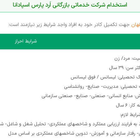
استخدام شرکت خدماتی بازرگانی اَرد پارس اسپادانا
هان
جهت تکمیل کادر خود به افراد واجد شرایط زیر نیازمند است:
شرایط احراز
یت: مرد/ زن
 سن: 39 سال
ک تحصیلی: لیسانس / فوق لیسانس
 تحصیلی: مدیریت- صنایع- روانشناسی
ش: منابع انسانی- صنعتی- صنایع- صنعتی سازمانی
ار: 6 سال
رایط لازم:
به فرایند ارزیابی عملکرد و شاخصهای عملکردی- تحلیل شغل و شاغل- شن
- رفتار سازمانی و آموزش- تدوین شاخصهای عملکردی بر اساس مدل