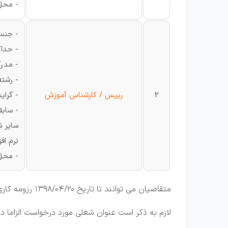
- محل
- جنس
- حداکثر
- مدر
- رشت
2
رییس / کارشناس آموزش
- گرای
- سابقه ک
نرم اف
- محل
متقاضیان می توانند تا تاریخ 1398/04/20 رزومه کاری خود را به آدرس درج شده ارسال نمایند .
لازم به ذکر است عنوان شغلی مورد درخواست الزاما د