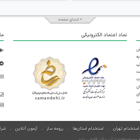
ابتدای صفحه
نماد اعتماد الکترونیکی
ما
 تلاش
ه
ی
ت
د
رت
ان
ی
یت
استخدام تهران
استخدام استان‌ها
رزومه ساز
آزمون آنلاین
شرک
ءاستفاده از آن پیگرد قانونی دارد.