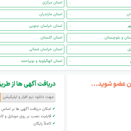
استان مرکزی
ان
استان مازندران
هر
استان خراسان جنوبی
تان و بلوچستان
استان گلستان
یل
استان خراسان شمالی
استان کهگیلویه و بویراحمد
گان عضو شوید...
دریافت آگهی ها از طریق 
جهت دانلود نرم افزار و اپلیکیشن
✔
امکان دریافت آگهی ها بر اساس 
✔
قابلیت نصب بر روی موبایل و کام
✔
کاملاً رایگان