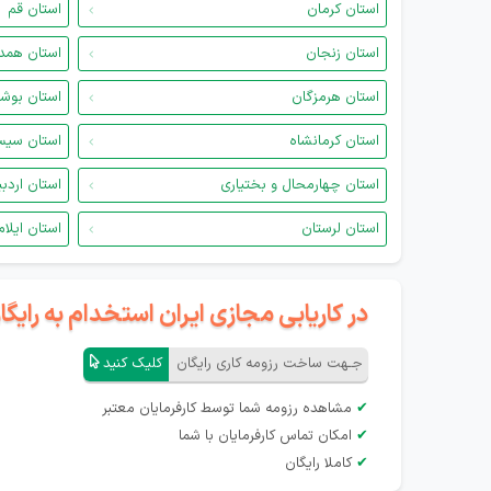
استان کرمان
استان قم
استان زنجان
استان همد
استان هرمزگان
استان بوش
استان کرمانشاه
استان سیس
استان چهارمحال و بختیاری
استان اردب
استان لرستان
استان ایلام
در کاریابی مجازی ایران استخدام به رای
جـهت ساخت رزومه کاری رایگان
کلیک کنید
✔
مشاهده رزومه شما توسط کارفرمایان معتبر
✔
امکان تماس کارفرمایان با شما
✔
کاملا رایگان