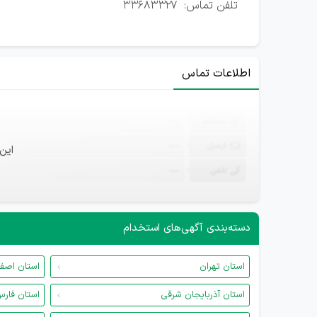
تلفن تماس: 33683327
اطلاعات تماس
ثبت‌نام
—
ایمیل
—
این
تلفن
—
دسته‌بندی آگهی‌های استخدام
استان تهران
استان اصف
استان آذربایجان شرقی
استان فار