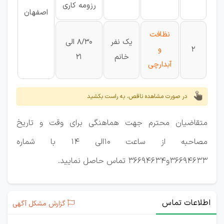
رزومه کاری
اصفهان
نظافت
یک نفر
8/30 الی
2
و
خانم
21
آبدارچی
در صورت مشاهده ناقص، به راست بکشید
متقاضیان محترم جهت هماهنگی برای وقت و تاریخ
مصاحبه از ساعت 10الی 14 با شماره
36694633و36694634 تماس حاصل نمایید.
اطلاعات تماس
گزارش مشکل آگهی