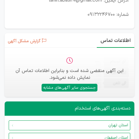
آدرس ایمیل: tanin.abasi20@gmail.com
شماره: 09132246700
اطلاعات تماس
گزارش مشکل آگهی
ثبت‌نام
—
این آگهی منقضی شده است و بنابراین اطلاعات تماس آن
ایمیل
—
نمایش داده نمی‌شود.
تلفن
—
جستجوی سایر آگهی‌های مشابه
دسته‌بندی آگهی‌های استخدام
استان تهران
استان اصفهان