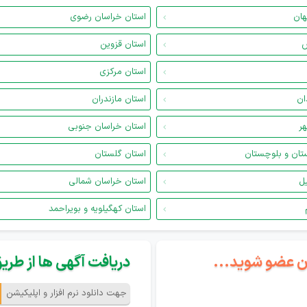
هان
استان خراسان رضوی
س
استان قزوین
استان مرکزی
ان
استان مازندران
هر
استان خراسان جنوبی
تان و بلوچستان
استان گلستان
یل
استان خراسان شمالی
استان کهگیلویه و بویراحمد
گان عضو شوید...
دریافت آگهی ها از طریق 
جهت دانلود نرم افزار و اپلیکیشن