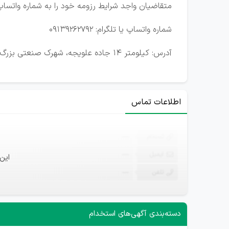
متقاضیان واجد شرایط رزومه خود را به شماره واتساپ 
شماره واتساپ یا تلگرام: 09139262792
آدرس: کیلومتر 14 جاده علویجه، شهرک صنعتی بزرگ اصفهان، خیابان کارآفرینان 10، پلاک 11، شرکت پوشش نیرو منور گستر
اطلاعات تماس
ثبت‌نام
—
ایمیل
—
این
تلفن
—
دسته‌بندی آگهی‌های استخدام