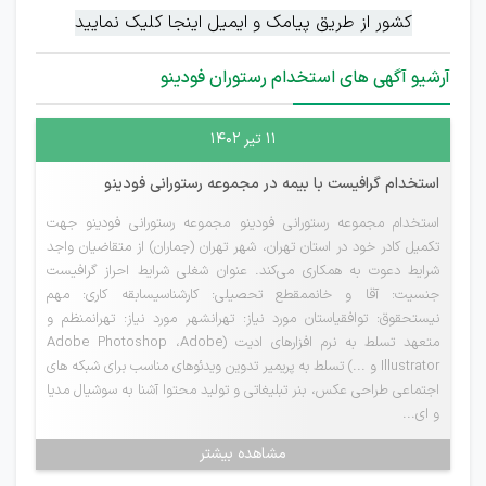
کشور از طریق پیامک و ایمیل اینجا کلیک نمایید
آرشیو آگهی های استخدام رستوران فودینو
۱۱ تیر ۱۴۰۲
استخدام گرافیست با بیمه در مجموعه رستورانی فودینو
استخدام مجموعه رستورانی فودینو مجموعه رستورانی فودینو جهت
تکمیل کادر خود در استان تهران، شهر تهران (جماران) از متقاضیان واجد
شرایط دعوت به همکاری می‌کند. عنوان شغلی شرایط احراز گرافیست
جنسیت: آقا و خانممقطع تحصیلی: کارشناسیسابقه کاری: مهم
نیستحقوق: توافقیاستان مورد نیاز: تهرانشهر مورد نیاز: تهرانمنظم و
متعهد تسلط به نرم افزارهای ادیت (Adobe Photoshop ،Adobe
Illustrator و ...) تسلط به پریمیر تدوین ویدئوهای مناسب برای شبکه های
اجتماعی طراحی عکس، بنر تبلیغاتی و تولید محتوا آشنا به سوشیال مدیا
و ای...
مشاهده بیشتر