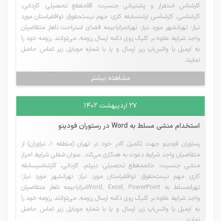
کارشناس استقرار و پشتیبانی جنسیت: آقامقطع تحصیلی: کاردانی،
کارشناسی، کارشناسی ارشدسابقه کاری: مهم نیستحقوق: توافقیاستان مورد
نیاز: تهرانشهر مورد نیاز: تهرانمزایا:بیمه فضای استراحت ناهار متقاضیان
واجد شرایط علاوه بر کلیک روی دکمه ارسال رزومه، می‌توانند رزومه خود را
به ایمیل یا واتس‌اپ زیر ارسال و یا با شماره موبایل زیر تماس حاصل
نمایند.
مشاهده بیشتر
۲۷ اردیبهشت ۱۴۰۲
استخدام منشی مسلط به Word در رستوران فودینو
رستوران فودینو جهت تکمیل کادر خود در تهران (منطقه 1، نیاوران) از
متقاضیان واجد شرایط دعوت به همکاری می‌کند. عنوان شغلی شرایط احراز
منشی جنسیت: خانممقطع تحصیلی: دیپلم، کاردانی، کارشناسیسابقه
کاری: مهم نیستحقوق: توافقیاستان مورد نیاز: تهرانشهر مورد نیاز:
تهرانمسلط به Word, Excel, PowerPointمزایا:بیمه ناهار متقاضیان
واجد شرایط علاوه بر کلیک روی دکمه ارسال رزومه، می‌توانند رزومه خود را
به ایمیل یا واتس‌اپ زیر ارسال و یا با شماره موبایل زیر تماس حاصل
نمایند.