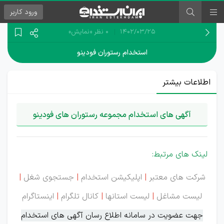
ورود
کاربر
۱۴۰۲/۰۳/۲۵
0 نظر
«نمایش»
استخدام رستوران فودینو
اطلاعات بیشتر
آگهی های استخدام مجموعه رستوران های فودینو
لینک های مرتبط:
شرکت های معتبر
|
اپلیکیشن استخدام
|
جستجوی شغل
|
لیست مشاغل
|
لیست استانها
|
کانال تلگرام
|
اینستاگرام
جهت عضویت در سامانه اطلاع رسان آگهی های استخدام