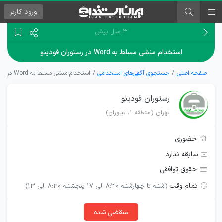
ورود
کاربر
۳ سال پیش
استخدام منشی مسلط به Word در رستوران فودینو
صفحه اصلی
جستجوی آگهی‌های استخدامی
استخدام منشی مسلط به Word در رستوران فودینو
رستوران فودینو
تهران (منطقه ۱، نیاوران)
حضوری
سابقه ندارد
حقوق توافقی
تمام وقت
(شنبه تا چهارشنبه ۸:۳۰ الی ۱۷ پنجشنبه ۸:۳۰ الی ۱۳)
منقضی شده