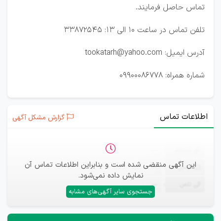
تماس حاصل فرمایند.
تلفن تماس در ساعت 10 الی 13: 33872545
آدرس ایمیل: tookatarh@yahoo.com
شماره همراه: 09900086778
اطلاعات تماس
گزارش مشکل آگهی
ثبت‌نام
—
این آگهی منقضی شده است و بنابراین اطلاعات تماس آن
ایمیل
—
نمایش داده نمی‌شود.
تلفن
—
جستجوی سایر آگهی‌های مشابه