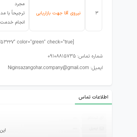
مجرد
3
نیروی آقا جهت بازاریابی
ترجیحاً با م
انجام خدمت س
[download url="http://mefile.ir/formmaker/view.php?id=353227" color="green" check="true "]جهت ثبت نام اینجا کلیک نمایید[/download]
شماره تماس: 09108815735
ایمیل: Niginsazangohar.company@gmail.com
اطلاعات تماس
ثبت‌نام
—
ایمیل
—
این