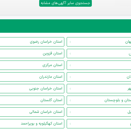
جستجوی سایر آگهی‌های مشابه
هان
استان خراسان رضوی
س
استان قزوین
استان مرکزی
ان
استان مازندران
هر
استان خراسان جنوبی
تان و بلوچستان
استان گلستان
یل
استان خراسان شمالی
استان کهگیلویه و بویراحمد