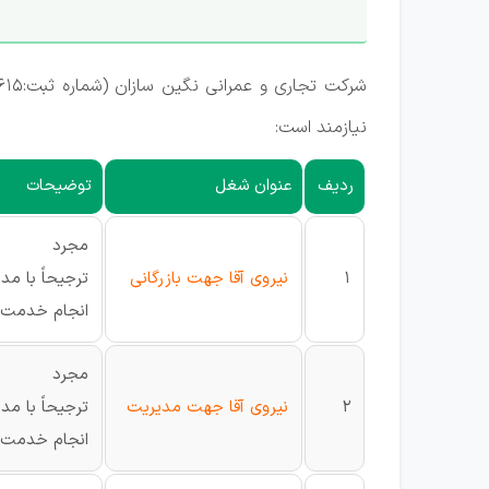
شرکت تجاری و عمرانی نگین سازان (شماره ثبت:1615) در
نیازمند است:
ردیف
عنوان شغل
توضیحات
مجرد
1
نیروی آقا جهت بازرگانی
ترجیحاً با م
انجام خدمت س
مجرد
2
نیروی آقا جهت مدیریت
ترجیحاً با م
انجام خدمت س