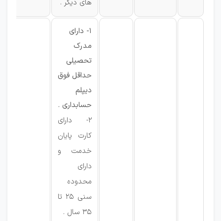
های دیگر .
1- دارای
مدرک
تحصیلی
حداقل فوق
دیپلم
حسابداری .
2- دارای
کارت پایان
خدمت و
دارای
محدوده
سنی 25 تا
35 سال .