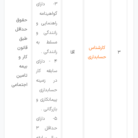
3- دارای
گواهینامه
حقوق
راهنمایی و
حداقل
رانندگی و
طبق
مسلط به
کارشناس
قانون
رانندگی .
3
آقا
حسابداری
کار و
4 - دارای
بیمه
سابقه کار
تامین
در زمینه
اجتماعی
حسابداری
پیمانکاری و
بازرگانی .
5- دارای
حداقل 3
سال سابقه