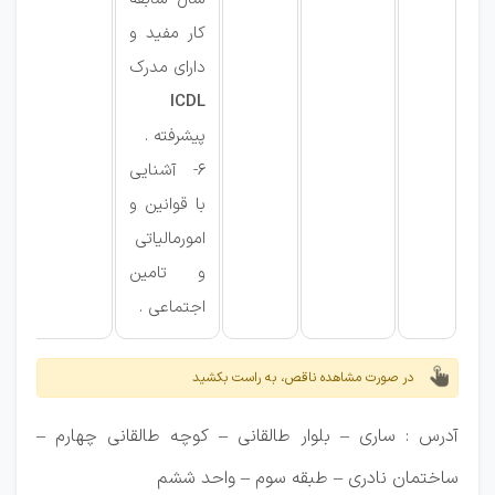
کار مفید و
دارای مدرک
ICDL
پیشرفته .
6- آشنایی
با قوانین و
امورمالیاتی
و تامین
اجتماعی .
در صورت مشاهده ناقص، به راست بکشید
آدرس : ساری – بلوار طالقانی – کوچه طالقانی چهارم –
ساختمان نادری – طبقه سوم – واحد ششم