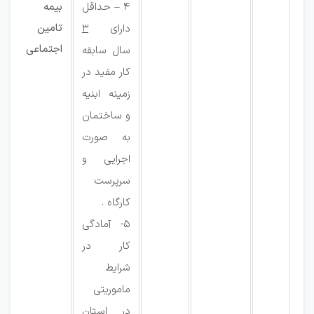
4 – حداقل
بیمه
تامین
دارای
3
اجتماعی
سال سابقه
کار مفید در
زمینه ابنیه
و ساختمان
به صورت
اجرایی و
سرپرست
کارگاه .
5- آمادگی
کار در
شرایط
ماموریتی
در استان