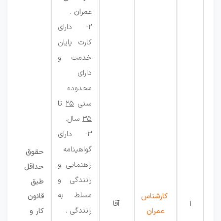
عمران .
2- دارای
کارت پایان
خدمت و
دارای
محدوده
سنی
25
تا
35
سال.
3- دارای
گواهینامه
حقوق
راهنمایی و
حداقل
رانندگی و
طبق
مسلط به
کارشناس
قانون
1
آقا
رانندگی .
عمران
کار و