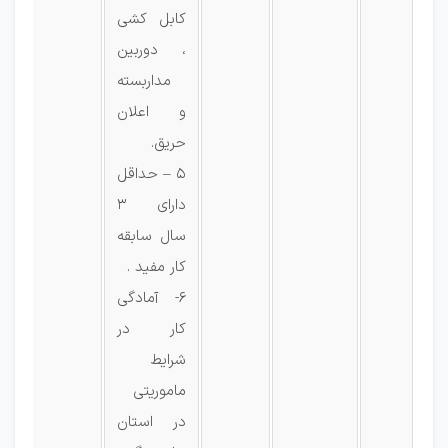
کابل کشی
، دوربین
مداربسته
و اعلان
حریق.
5 – حداقل
دارای 3
سال سابقه
کار مفید .
6- آمادگی
کار در
شرایط
ماموریتی
در استان