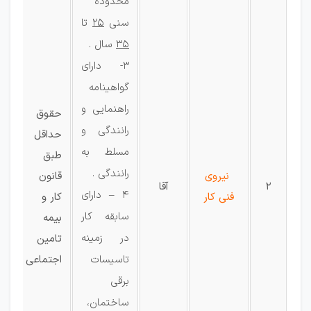
محدوده
سنی
25
تا
35
سال .
3- دارای
گواهینامه
راهنمایی و
حقوق
رانندگی و
حداقل
مسلط به
طبق
رانندگی .
نیروی
قانون
2
آقا
4 – دارای
فنی کار
کار و
سابقه کار
بیمه
در زمینه
تامین
تاسیسات
اجتماعی
برقی
ساختمان،