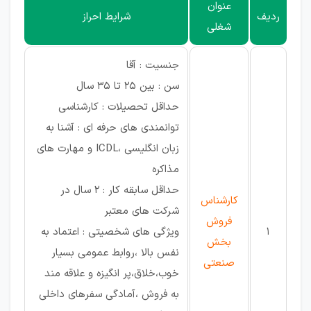
عنوان
ردیف
شرایط احراز
شغلی
جنسیت : آقا
سن : بین 25 تا 35 سال
حداقل تحصیلات : کارشناسی
توانمندی های حرفه ای : آشنا به
زبان انگلیسی ،ICDL و مهارت های
مذاکره
حداقل سابقه کار : 2 سال در
کارشناس
شرکت های معتبر
فروش
1
ویژگی های شخصیتی : اعتماد به
بخش
نفس بالا ،روابط عمومی بسیار
صنعتی
خوب،خلاق،پر انگیزه و علاقه مند
به فروش ،آمادگی سفرهای داخلی