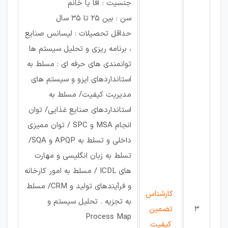
جنسیت : آقا یا خانم
سن : بین 25 تا 35 سال
حداقل تحصیلات : لیسانس صنایع
، برنامه ریزی و تحلیل سیستم ها
توانمندی های حرفه ای : مسلط به
استانداردهای ایزو و سیستم های
مدیریت کیفیت/ مسلط به
استانداردهای صنایع غذایی/ توان
انجام MSA و SPC / توان ممیزی
داخلی و تسلط به APQP و SQA/
تسلط به زبان انگلیسی و مهارت
های ICDL / مسلط به امور کارخانه
و فرآیندهای تولید و CRM/ مسلط
کارشناس
به تجزیه . تحلیل سیستم و
3
تضمین
Process Map
کیفیت