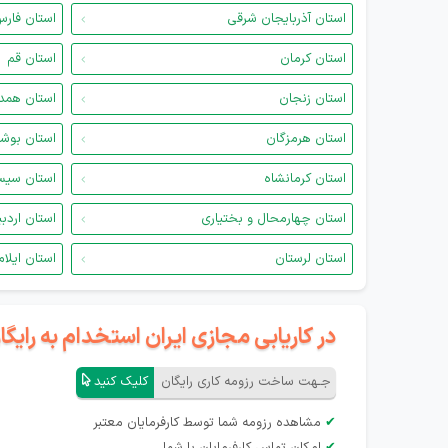
استان آذربایجان شرقی
استان فار
استان کرمان
استان قم
استان زنجان
استان همد
استان هرمزگان
استان بوش
استان کرمانشاه
استان سیس
استان چهارمحال و بختیاری
استان اردب
استان لرستان
استان ایلام
در کاریابی مجازی ایران استخدام به رای
جـهت ساخت رزومه کاری رایگان
کلیک کنید
✔
مشاهده رزومه شما توسط کارفرمایان معتبر