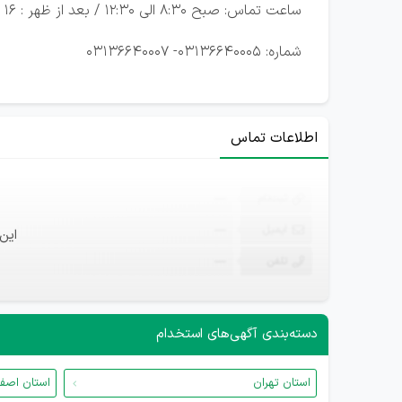
ساعت تماس: صبح 8:30 الی 12:30 / بعد از ظهر : 16 الی 20
شماره: 03136640005- 03136640007
اطلاعات تماس
ثبت‌نام
—
ایمیل
—
این
تلفن
—
دسته‌بندی آگهی‌های استخدام
استان تهران
استان اصف