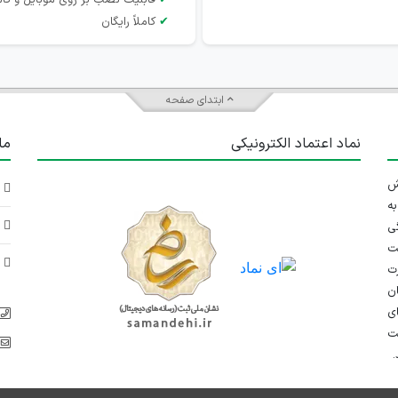
✔
قابلیت نصب بر روی موبایل و کام
✔
کاملاً رایگان
ابتدای صفحه
نماد اعتماد الکترونیکی
ما
 تلاش
د
ه
د
ی
ت
د
رت
ان
ی
یت